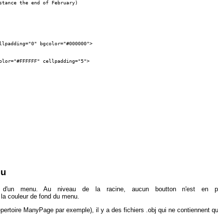
stance the end of February)    

llpadding="0" bgcolor="#000000">

olor="#FFFFFF" cellpadding="5">

nu
n d'un menu. Au niveau de la racine, aucun boutton n'est en po
 couleur de fond du menu.
ertoire ManyPage par exemple), il y a des fichiers .obj qui ne contiennent que