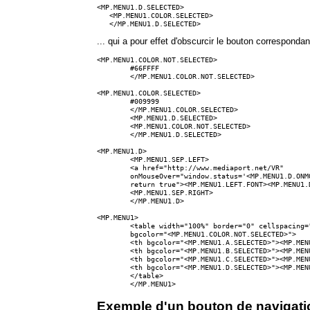
<MP.MENU1.D.SELECTED>

   <MP.MENU1.COLOR.SELECTED> 

   </MP.MENU1.D.SELECTED>
... qui a pour effet d'obscurcir le bouton correspondant
<MP.MENU1.COLOR.NOT.SELECTED>

	#66FFFF

	</MP.MENU1.COLOR.NOT.SELECTED>

<MP.MENU1.COLOR.SELECTED>

	#009999

	</MP.MENU1.COLOR.SELECTED>

	<MP.MENU1.D.SELECTED>

	<MP.MENU1.COLOR.NOT.SELECTED> 

	</MP.MENU1.D.SELECTED>

<MP.MENU1.D>

	<MP.MENU1.SEP.LEFT>

	<a href="http://www.mediaport.net/VR" 

	onMouseOver="window.status='<MP.MENU1.D.ONMOUSETEXT>'; 

	return true"><MP.MENU1.LEFT.FONT><MP.MENU1.D.TEXT><MP.MENU1.RIGHT.FONT></A>

	<MP.MENU1.SEP.RIGHT> 

	</MP.MENU1.D>

<MP.MENU1>

	<table width="100%" border="0" cellspacing="0" cellpadding="0" 

	bgcolor="<MP.MENU1.COLOR.NOT.SELECTED>">

	<th bgcolor="<MP.MENU1.A.SELECTED>"><MP.MENU1.A></th>

	<th bgcolor="<MP.MENU1.B.SELECTED>"><MP.MENU1.B></th>

	<th bgcolor="<MP.MENU1.C.SELECTED>"><MP.MENU1.C></th>

	<th bgcolor="<MP.MENU1.D.SELECTED>"><MP.MENU1.D></th>

	</table>

Exemple d'un bouton de navigati