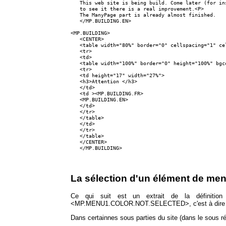
   This web site is being build. Come later (for in
   to see it there is a real improvement.<P>

   The ManyPage part is already almost finished.

   </MP.BUILDING.EN>

<MP.BUILDING>

   <CENTER> 

   <table width="80%" border="0" cellspacing="1" ce
   <tr>

   <td>

   <table width="100%" border="0" height="100%" bgc
   <tr> 

   <td height="17" width="27%">

   <h3>Attention </h3>

   </td>

   <td ><MP.BUILDING.FR>

   <MP.BUILDING.EN>

   </td>

   </tr>

   </table>

   </td>

   </tr>

   </table>

   </CENTER>

La sélection d'un élément de me
Ce qui suit est un extrait de la définitio
<MP.MENU1.COLOR.NOT.SELECTED>, c'est à dire la
Dans certainnes sous parties du site (dans le sous rép