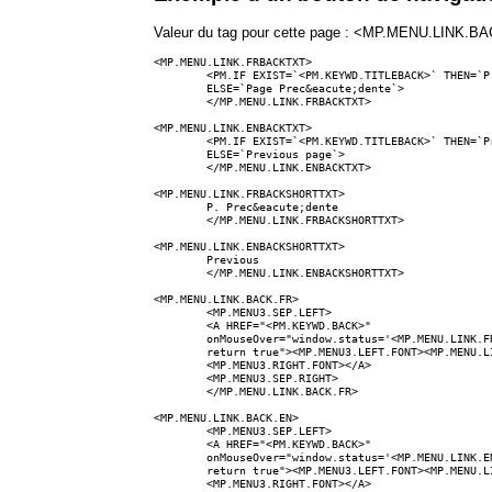
Valeur du tag pour cette page : <MP.MENU.LINK.BA
<MP.MENU.LINK.FRBACKTXT>

	<PM.IF EXIST=`<PM.KEYWD.TITLEBACK>` THEN=`P. Prec. : <PM.KEYWD.TITLEBACK>`

	ELSE=`Page Prec&eacute;dente`>

	</MP.MENU.LINK.FRBACKTXT>

<MP.MENU.LINK.ENBACKTXT>

	<PM.IF EXIST=`<PM.KEYWD.TITLEBACK>` THEN=`Previous page : <PM.KEYWD.TITLEBACK>`

	ELSE=`Previous page`>

	</MP.MENU.LINK.ENBACKTXT>

<MP.MENU.LINK.FRBACKSHORTTXT>

	P. Prec&eacute;dente

	</MP.MENU.LINK.FRBACKSHORTTXT>

<MP.MENU.LINK.ENBACKSHORTTXT>

	Previous

	</MP.MENU.LINK.ENBACKSHORTTXT>

<MP.MENU.LINK.BACK.FR>

	<MP.MENU3.SEP.LEFT>

	<A HREF="<PM.KEYWD.BACK>"

	onMouseOver="window.status='<MP.MENU.LINK.FRBACKTXT>';

	return true"><MP.MENU3.LEFT.FONT><MP.MENU.LINK.FRBACKSHORTTXT>

	<MP.MENU3.RIGHT.FONT></A>    

	<MP.MENU3.SEP.RIGHT>

	</MP.MENU.LINK.BACK.FR>

<MP.MENU.LINK.BACK.EN>

	<MP.MENU3.SEP.LEFT>

	<A HREF="<PM.KEYWD.BACK>" 

	onMouseOver="window.status='<MP.MENU.LINK.ENBACKTXT>'; 

	return true"><MP.MENU3.LEFT.FONT><MP.MENU.LINK.ENBACKSHORTTXT>

	<MP.MENU3.RIGHT.FONT></A>    
