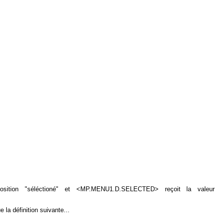
sition "séléctioné" et <MP.MENU1.D.SELECTED> reçoit la valeur
 la définition suivante...