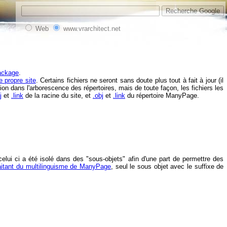
Web
www.vrarchitect.net
Package
.
e propre site
. Certains fichiers ne seront sans doute plus tout à fait à jour (il
ation dans l'arborescence des répertoires, mais de toute façon, les fichiers les
j
et
.link
de la racine du site, et
.obj
et
.link
du répertoire ManyPage.
celui ci a été isolé dans des "sous-objets" afin d'une part de permettre des
raitant du multilinguisme de ManyPage
, seul le sous objet avec le suffixe de