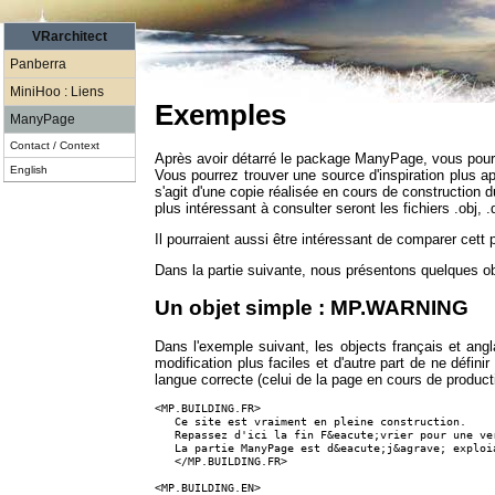
VRarchitect
Panberra
MiniHoo : Liens
Exemples
ManyPage
Contact / Context
Après avoir détarré le package ManyPage, vous pour
English
Vous pourrez trouver une source d'inspiration plus ap
s'agit d'une copie réalisée en cours de construction du
plus intéressant à consulter seront les fichiers .obj, 
Il pourraient aussi être intéressant de comparer cett
Dans la partie suivante, nous présentons quelques ob
Un objet simple : MP.WARNING
Dans l'exemple suivant, les objects français et angl
modification plus faciles et d'autre part de ne déf
langue correcte (celui de la page en cours de producti
<MP.BUILDING.FR>

   Ce site est vraiment en pleine construction. 

   Repassez d'ici la fin F&eacute;vrier pour une ve
   La partie ManyPage est d&eacute;j&agrave; exploia
   </MP.BUILDING.FR>

<MP.BUILDING.EN>
