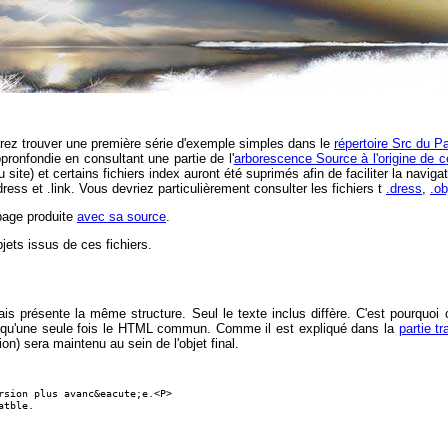
rez trouver une première série d'exemple simples dans le
répertoire Src du 
pronfondie en consultant une partie de l'
arborescence Source à l'origine de c
 site) et certains fichiers index auront été suprimés afin de faciliter la navig
.dress et .link. Vous devriez particulièrement consulter les fichiers t
.dress
,
.ob
 page produite
avec sa source
.
jets issus de ces fichiers.
ais présente la même structure. Seul le texte inclus diffère. C'est pourquoi 
inir qu'une seule fois le HTML commun. Comme il est expliqué dans la
partie t
on) sera maintenu au sein de l'objet final.
rsion plus avanc&eacute;e.<P>

tble.
