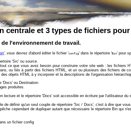
n centrale et 3 types de fichiers pour 
e de l'environnement de travail.
ion
', vous devrez d'abord éditer le fichier '
' dans le répertoire '
' pour s
config
Bin
rtoire 'Src' ou source.
t tout ce que vous avez besoin pour construire votre site web : les fichiers 
ns, ou liés à partir des fichiers HTML, et un ou plusieurs des fichiers de conf
des objets HTML à y incorporer et la descriptions de l'organisation hiérarchiq
e 'Docs' ou Destination.
ages produites.
n lecture et le répertoire 'Docs' soit accessible en écriture par l'utilisateur du s
le de définir qu'un seul couple de répertoire 'Src / Docs', c'est à dire que vous
pêche cependant de dupliquer autant que nécessaire le répertoire Bin qui n'est 
ans un fichier config