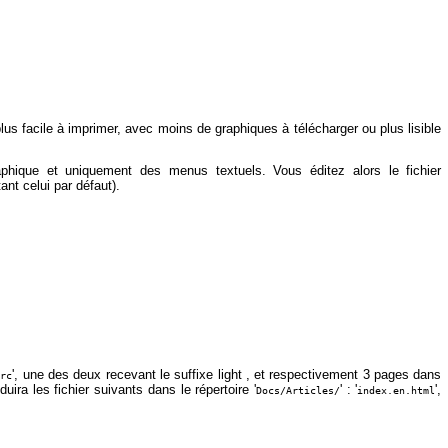
lus facile à imprimer, avec moins de graphiques à télécharger ou plus lisible
phique et uniquement des menus textuels. Vous éditez alors le fichier
ant celui par défaut).
', une des deux recevant le suffixe light , et respectivement 3 pages dans
Src
uira les fichier suivants dans le répertoire '
' : '
',
Docs/Articles/
index.en.html