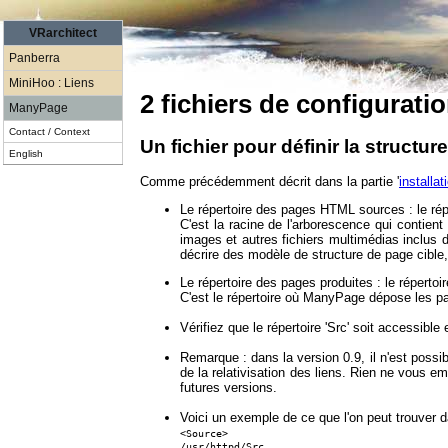
VRarchitect
Panberra
MiniHoo : Liens
2 fichiers de configuratio
ManyPage
Contact / Context
Un fichier pour définir la structur
English
Comme précédemment décrit dans la partie '
installat
Le répertoire des pages HTML sources : le répe
C'est la racine de l'arborescence qui contien
images et autres fichiers multimédias inclus da
décrire des modèle de structure de page cible, 
Le répertoire des pages produites : le répertoir
C'est le répertoire où ManyPage dépose les p
Vérifiez que le répertoire 'Src' soit accessible e
Remarque : dans la version 0.9, il n'est possib
de la relativisation des liens. Rien ne vous em
futures versions.
Voici un exemple de ce que l'on peut trouver d
<Source>
/usr/httpd/Src