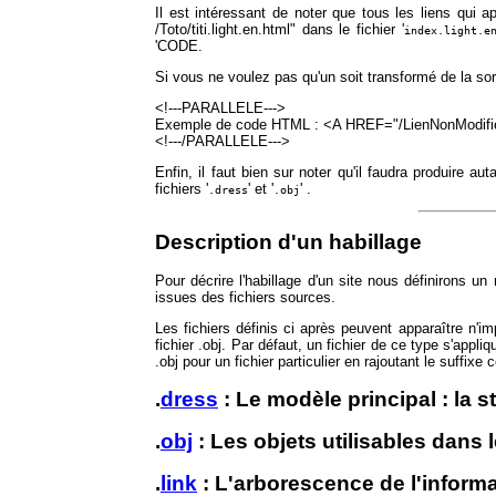
Il est intéressant de noter que tous les liens qui a
/Toto/titi.light.en.html" dans le fichier '
index.light.e
'CODE.
Si vous ne voulez pas qu'un soit transformé de la sort
<!---PARALLELE--->
Exemple de code HTML : <A HREF="/LienNonModifie/tot
<!---/PARALLELE--->
Enfin, il faut bien sur noter qu'il faudra produire au
fichiers '
' et '
' .
.dress
.obj
Description d'un habillage
Pour décrire l'habillage d'un site nous définirons 
issues des fichiers sources.
Les fichiers définis ci après peuvent apparaître n'i
fichier .obj. Par défaut, un fichier de ce type s'appli
.obj pour un fichier particulier en rajoutant le suffi
.
dress
: Le modèle principal : la s
.
obj
: Les objets utilisables dans
.
link
: L'arborescence de l'inform