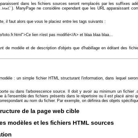
pparaissent dans les fichiers sources seront remplacés par les suffixes adéq
' ). ManyPage ne considère cependant que les URL apparaissant com
n.html
e, il faut alors que vous le placiez entre les tags suivants :
o.fr.html">Ce lien n'est pas modifié</A> et blaa blaa blaa...
tant de modèle et de description d'objets que d'habillage en éditant des fichie
un modèle : un simple fichier HTML structurant l'information, dans lequel 
mporte ou dans l'arborescence source. Il doit y avoir au minimum un fichier .d
que à l'ensemble des fichiers présents dans le répertoire ou il est placé ainsi 
xe correspondant au nom du fichier. Par exemple, on définira des objets spécifiq
tructure de la page web cible
 les modèles et les fichiers HTML sources
ation