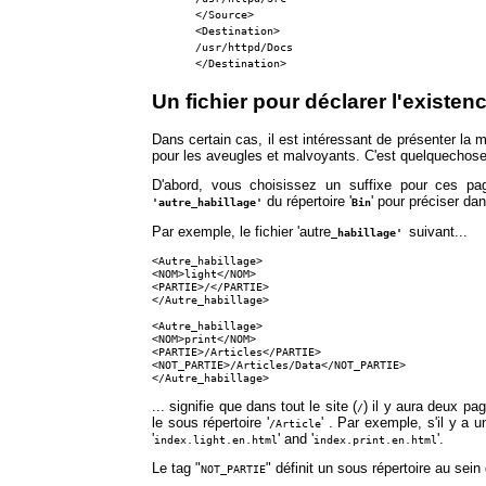
</Source>
<Destination>
/usr/httpd/Docs
</Destination>
Un fichier pour déclarer l'existe
Dans certain cas, il est intéressant de présenter la 
pour les aveugles et malvoyants. C'est quelquechose
D'abord, vous choisissez un suffixe pour ces pag
du répertoire '
' pour préciser da
'autre_habillage'
Bin
Par exemple, le fichier 'autre
suivant...
_habillage'
<Autre_habillage>
<NOM>light</NOM>
<PARTIE>/</PARTIE>
</Autre_habillage>
<Autre_habillage>
<NOM>print</NOM>
<PARTIE>/Articles</PARTIE>
<NOT_PARTIE>/Articles/Data</NOT_PARTIE>
</Autre_habillage>
... signifie que dans tout le site (
) il y aura deux pa
/
le sous répertoire '
' . Par exemple, s'il y a un
/Article
'
' and '
'.
index.light.en.html
index.print.en.html
Le tag "
" définit un sous répertoire au sei
NOT_PARTIE