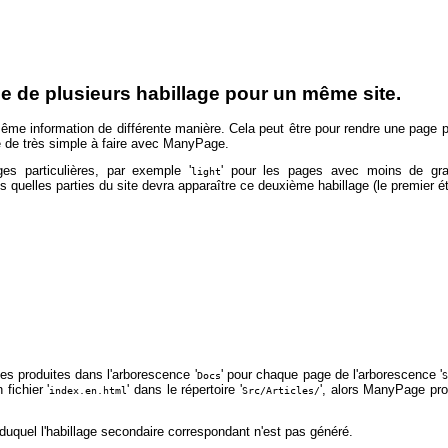
nce de plusieurs habillage pour un même site.
même information de différente manière. Cela peut être pour rendre une page p
 de très simple à faire avec ManyPage.
es particulières, par exemple '
' pour les pages avec moins de gra
light
ns quelles parties du site devra apparaître ce deuxième habillage (le premier ét
ges produites dans l'arborescence '
' pour chaque page de l'arborescence '
Docs
 fichier '
' dans le répertoire '
', alors ManyPage prod
index.en.html
Src/Articles/
n duquel l'habillage secondaire correspondant n'est pas généré.