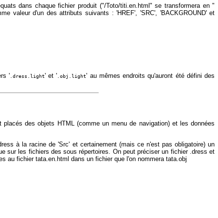
uats dans chaque fichier produit ("/Toto/titi.en.html" se transformera en "
me valeur d'un des attributs suivants : 'HREF', 'SRC', 'BACKGROUND' et
rs '
' et '
' au mêmes endroits qu'auront été défini des
.dress.light
.obj.light
seront placés des objets HTML (comme un menu de navigation) et les données
ress à la racine de 'Src' et certainement (mais ce n'est pas obligatoire) un
que sur les fichiers des sous répertoires. On peut préciser un fichier .dress et
ues au fichier tata.en.html dans un fichier que l'on nommera tata.obj