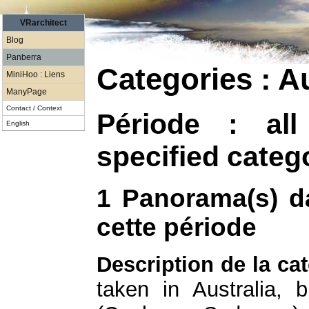
VRarchitect
Blog
Panberra
Categories : Au
MiniHoo : Liens
ManyPage
Contact / Context
Période : al
English
specified categ
1 Panorama(s) da
cette période
Description de la cat
taken in Australia, 