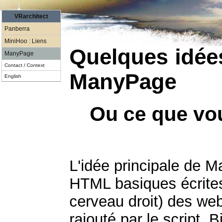
VRarchitect
Panberra
MiniHoo : Liens
Quelques idées
ManyPage
Contact / Context
ManyPage
English
Ou ce que vou
L'idée principale de 
HTML basiques écrites 
cerveau droit) des web
rajouté par le script. B