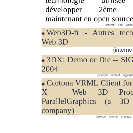
technologie utilisé
développer 2ème m
maintenant en open source
(
internet
-
scol
-
video
Web3D-fr - Autres technologies
Web 3D
(
interne
3DX: Demo or Die -- SIGGRAPH
2004
(
example
-
internet
-
siggrap
Cortona VRML Client for Mac OS
X - Web 3D Produ
ParallelGraphics (a 
company)
(
browser
-
internet
-
macosx