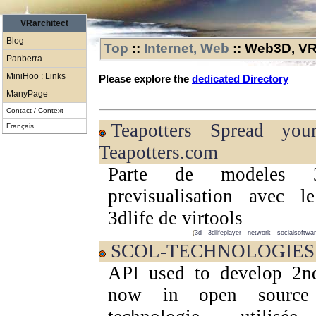
VRarchitect
Blog
Top
::
Internet, Web
::
Web3D, V
Panberra
MiniHoo : Links
Please explore the
dedicated Directory
ManyPage
Contact / Context
Teapotters Spread your 3D -
Français
Teapotters.com
Parte de modeles 
previsualisation avec le
3dlife de virtools
(
3d
-
3dlifeplayer
-
network
-
socialsoftwa
SCOL-TECHNOLOGIES
API used to develop 2n
now in open sourc